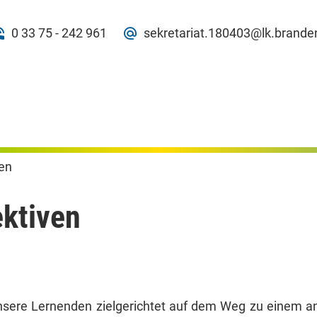
0 33 75 - 242 961
sekretariat.180403@lk.brande
en
k­tiven
nsere Lernenden zielgerichtet auf dem Weg zu einem an