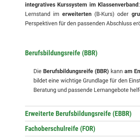
integratives Kurssystem im Klassenverband
Lernstand im
erweiterten
(B-Kurs) oder
gr
Perspektiven für den passenden Abschluss er
Berufs­bil­dungs­reife (BBR)
Die
Berufsbildungsreife (BBR)
kann
am En
bildet eine wichtige Grundlage für den Eins
Beratung und passende Lernangebote helfen
Erwei­terte Berufs­bil­dungs­reife (EBBR)
Facho­ber­schul­reife (FOR)