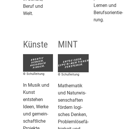
Lernen und
Beruf und
Berufs­o­ri­en­tie­
Welt.
rung.
Künste
MINT
© Schulleitung
© Schulleitung
In Musik und
Mathe­matik
Kunst
und Natur­wis­
entstehen
sen­schaften
Ideen, Werke
fördern logi­
und gemein­
sches Denken,
schaft­liche
Problem­lö­se­fä­
Projekte.
hig­keit und