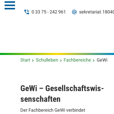
0 33 75 - 242 961
sekretariat.180
Start
Schulleben
Fachbereiche
GeWi
GeWi – Gesell­schafts­wis­
sen­schaften
Der Fachbereich GeWi verbindet