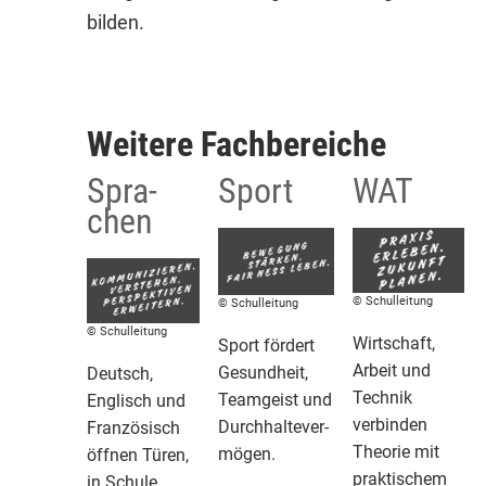
bilden.
Weitere Fach­be­reiche
Spra­
Sport
WAT
chen
© Schulleitung
© Schulleitung
© Schulleitung
Wirt­schaft,
Sport fördert
Arbeit und
Gesund­heit,
Deutsch,
Technik
Team­geist und
Englisch und
verbinden
Durch­hal­te­ver­
Fran­zö­sisch
Theorie mit
mögen.
öffnen Türen,
prak­ti­schem
in Schule,