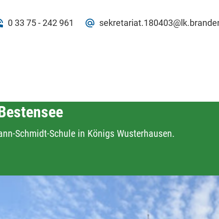
0 33 75 - 242 961
sekretariat.180403@lk.brande
 Bestensee
ann-Schmidt-Schule in Königs Wusterhausen.