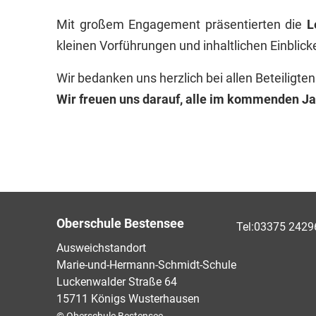
Mit großem Engagement präsentierten die
L
kleinen Vorführungen und inhaltlichen Einblicken
Wir bedanken uns herzlich bei allen Beteiligt
Wir freuen uns darauf, alle im kommenden J
Oberschule Bestensee
Tel:
03375 2429
Ausweichstandort
Marie-und-Hermann-Schmidt-Schule
Luckenwalder Straße 64
15711 Königs Wusterhausen